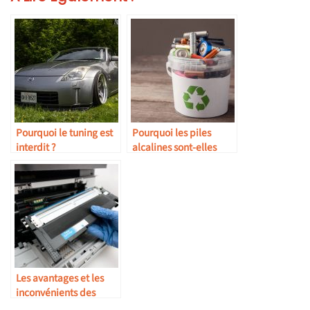
Pourquoi le tuning est
Pourquoi les piles
interdit ?
alcalines sont-elles
plus puissantes que les
piles rechargeables ?
Les avantages et les
inconvénients des
toners laser pour