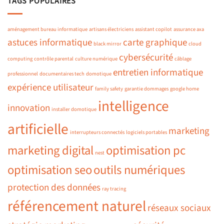
TAGS POPULAIRES
aménagement bureau informatique
artisans électriciens
assistant copilot
assurance axa
astuces informatique
carte graphique
black mirror
cloud
cybersécurité
computing
contrôle parental
culture numérique
câblage
entretien informatique
professionnel
documentaires tech
domotique
expérience utilisateur
family safety
garantie dommages
google home
intelligence
innovation
installer domotique
artificielle
marketing
interrupteurs connectés
logiciels portables
marketing digital
optimisation pc
nest
optimisation seo
outils numériques
protection des données
ray tracing
référencement naturel
réseaux sociaux