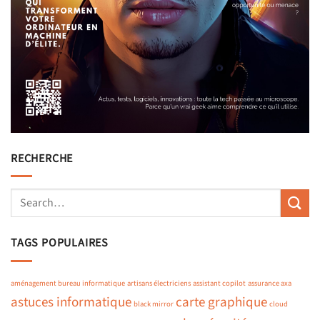
RECHERCHE
TAGS POPULAIRES
aménagement bureau informatique
artisans électriciens
assistant copilot
assurance axa
astuces informatique
carte graphique
black mirror
cloud