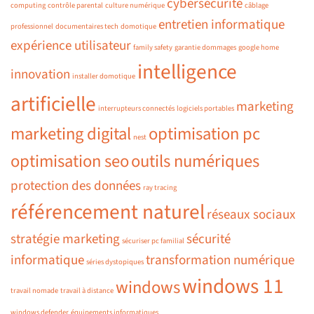
cybersécurité
computing
contrôle parental
culture numérique
câblage
entretien informatique
professionnel
documentaires tech
domotique
expérience utilisateur
family safety
garantie dommages
google home
intelligence
innovation
installer domotique
artificielle
marketing
interrupteurs connectés
logiciels portables
marketing digital
optimisation pc
nest
optimisation seo
outils numériques
protection des données
ray tracing
référencement naturel
réseaux sociaux
stratégie marketing
sécurité
sécuriser pc familial
informatique
transformation numérique
séries dystopiques
windows 11
windows
travail nomade
travail à distance
windows defender
équipements informatiques