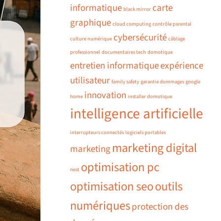
informatique
carte
black mirror
graphique
cloud computing
contrôle parental
cybersécurité
culture numérique
câblage
professionnel
documentaires tech
domotique
entretien informatique
expérience
utilisateur
family safety
garantie dommages
google
innovation
home
installer domotique
intelligence artificielle
interrupteurs connectés
logiciels portables
marketing digital
marketing
optimisation pc
nest
optimisation seo
outils
numériques
protection des