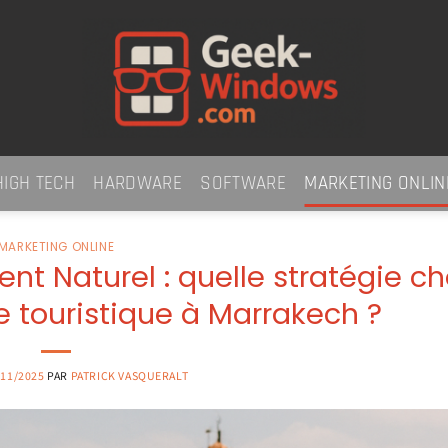
HIGH TECH
HARDWARE
SOFTWARE
MARKETING ONLIN
MARKETING ONLINE
 Naturel : quelle stratégie cho
e touristique à Marrakech ?
/11/2025
PAR
PATRICK VASQUERALT