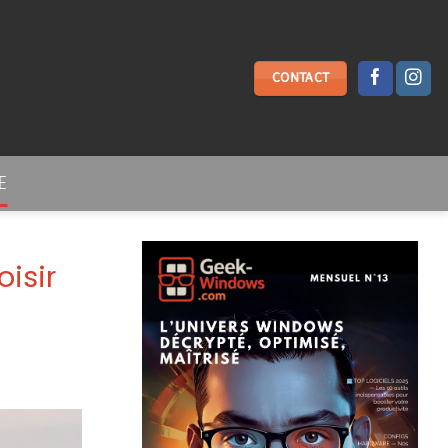
CONTACT
E
isir