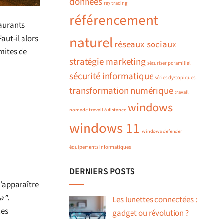
données
ray tracing
référencement
taurants
Faut-il alors
naturel
réseaux sociaux
mites de
stratégie marketing
sécuriser pc familial
sécurité informatique
séries dystopiques
transformation numérique
travail
windows
nomade
travail à distance
windows 11
windows defender
équipements informatiques
DERNIERS POSTS
’apparaître
a”
.
Les lunettes connectées :
ces
gadget ou révolution ?