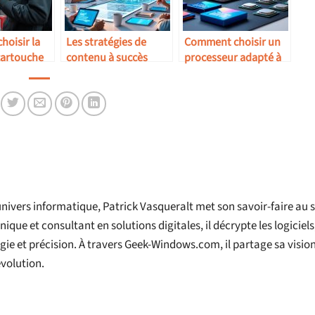
oisir la
Les stratégies de
Comment choisir un
cartouche
contenu à succès
processeur adapté à
laser ?
pour 2025
vos besoins
univers informatique, Patrick Vasqueralt met son savoir-faire au 
ue et consultant en solutions digitales, il décrypte les logiciels,
e et précision. À travers Geek-Windows.com, il partage sa visio
évolution.