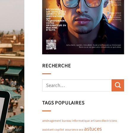
RECHERCHE
TAGS POPULAIRES
aménagement bureau informatique
artisans électriciens
astuces
assistant copilot
assurance axa