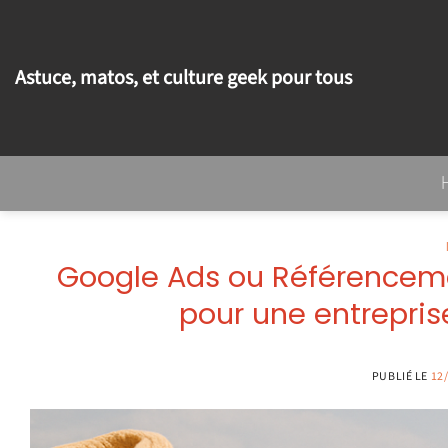
Passer
au
contenu
Astuce, matos, et culture geek pour tous
Google Ads ou Référencement
pour une entrepris
PUBLIÉ LE
12