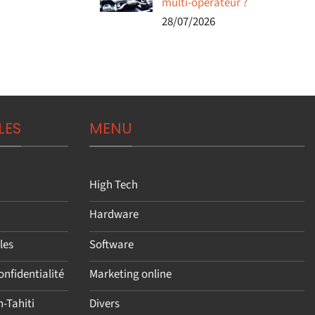
multi-opérateur ?
28/07/2026
LES
MENU
High Tech
Hardware
les
Software
onfidentialité
Marketing online
h-Tahiti
Divers