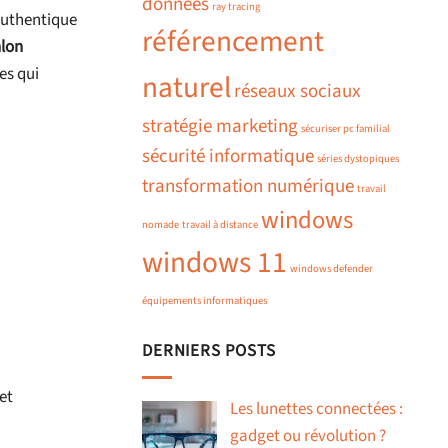
données
ray tracing
authentique
référencement
lon
es qui
naturel
réseaux sociaux
stratégie marketing
sécuriser pc familial
sécurité informatique
séries dystopiques
transformation numérique
travail
windows
nomade
travail à distance
windows 11
windows defender
équipements informatiques
DERNIERS POSTS
et
Les lunettes connectées :
gadget ou révolution ?