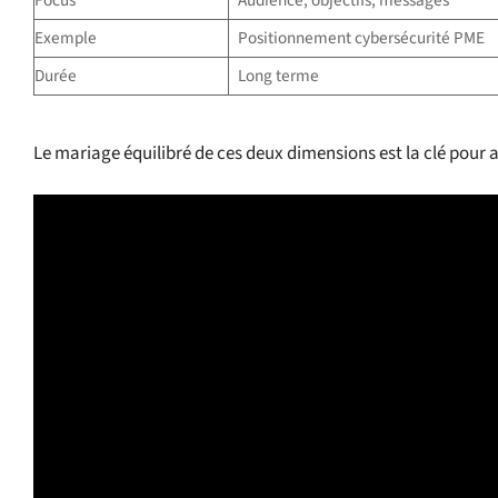
Focus
Audience, objectifs, messages
Exemple
Positionnement cybersécurité PME
Durée
Long terme
Le mariage équilibré de ces deux dimensions est la clé pou