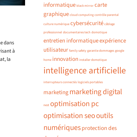
informatique
carte
black mirror
graphique
cloud computing
contrôle parental
cybersécurité
culture numérique
câblage
professionnel
documentaires tech
domotique
entretien informatique
expérience
le dans
utilisateur
visant à
family safety
garantie dommages
google
innovation
at, la
home
installer domotique
intelligence artificielle
interrupteurs connectés
logiciels portables
marketing digital
marketing
optimisation pc
nest
optimisation seo
outils
numériques
protection des