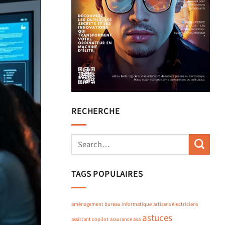
RECHERCHE
TAGS POPULAIRES
aménagement bureau informatique
artisans électriciens
astuces
assistant copilot
assurance axa