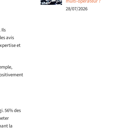
multi-opérateur ?
28/07/2026
Ils
les avis
pertise et
xemple,
positivement
gi. 56% des
heter
mant la