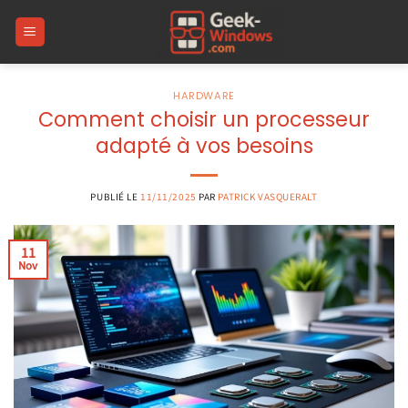
Passer
au
contenu
HARDWARE
Comment choisir un processeur
adapté à vos besoins
PUBLIÉ LE
11/11/2025
PAR
PATRICK VASQUERALT
11
Nov