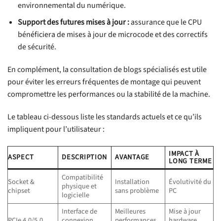
environnemental du numérique.
Support des futures mises à jour :
assurance que le CPU
bénéficiera de mises à jour de microcode et des correctifs
de sécurité.
En complément, la consultation de blogs spécialisés est utile
pour éviter les erreurs fréquentes de montage qui peuvent
compromettre les performances ou la stabilité de la machine.
Le tableau ci-dessous liste les standards actuels et ce qu’ils
impliquent pour l’utilisateur :
IMPACT À
ASPECT
DESCRIPTION
AVANTAGE
LONG TERME
Compatibilité
Socket &
Installation
Évolutivité du
physique et
chipset
sans problème
PC
logicielle
Interface de
Meilleures
Mise à jour
PCIe 4.0/5.0
connexion
performances
hardware