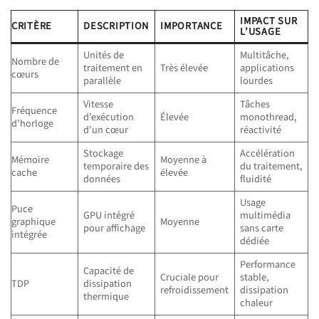
IMPACT SUR
CRITÈRE
DESCRIPTION
IMPORTANCE
L’USAGE
Unités de
Multitâche,
Nombre de
traitement en
Très élevée
applications
cœurs
parallèle
lourdes
Vitesse
Tâches
Fréquence
d’exécution
Élevée
monothread,
d’horloge
d’un cœur
réactivité
Stockage
Accélération
Mémoire
Moyenne à
temporaire des
du traitement,
cache
élevée
données
fluidité
Usage
Puce
GPU intégré
multimédia
graphique
Moyenne
pour affichage
sans carte
intégrée
dédiée
Performance
Capacité de
Cruciale pour
stable,
TDP
dissipation
refroidissement
dissipation
thermique
chaleur