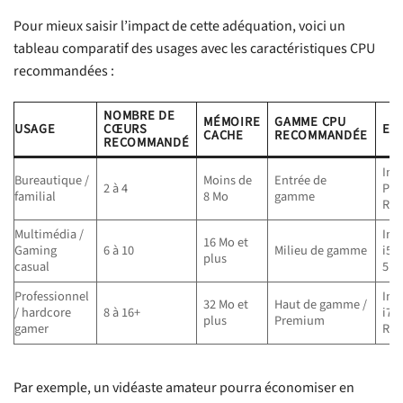
Pour mieux saisir l’impact de cette adéquation, voici un
tableau comparatif des usages avec les caractéristiques CPU
recommandées :
NOMBRE DE
MÉMOIRE
GAMME CPU
USAGE
CŒURS
EX
CACHE
RECOMMANDÉE
RECOMMANDÉ
Inte
Bureautique /
Moins de
Entrée de
2 à 4
Pen
familial
8 Mo
gamme
Ryz
Multimédia /
Int
16 Mo et
Gaming
6 à 10
Milieu de gamme
i5,
plus
casual
5
Professionnel
Int
32 Mo et
Haut de gamme /
/ hardcore
8 à 16+
i7/i
plus
Premium
gamer
Ryz
Par exemple, un vidéaste amateur pourra économiser en