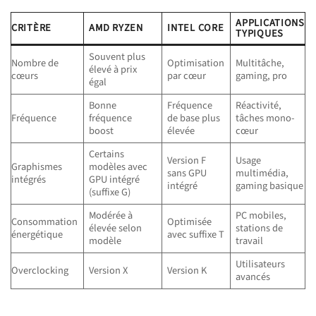
APPLICATIONS
CRITÈRE
AMD RYZEN
INTEL CORE
TYPIQUES
Souvent plus
Nombre de
Optimisation
Multitâche,
élevé à prix
cœurs
par cœur
gaming, pro
égal
Bonne
Fréquence
Réactivité,
Fréquence
fréquence
de base plus
tâches mono-
boost
élevée
cœur
Certains
Version F
Usage
Graphismes
modèles avec
sans GPU
multimédia,
intégrés
GPU intégré
intégré
gaming basique
(suffixe G)
Modérée à
PC mobiles,
Consommation
Optimisée
élevée selon
stations de
énergétique
avec suffixe T
modèle
travail
Utilisateurs
Overclocking
Version X
Version K
avancés