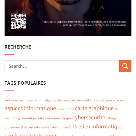
RECHERCHE
TAGS POPULAIRES
aménagement bureau informatique
artisans électriciens
assistant copilot
assurance axa
astuces informatique
carte graphique
black mirror
cloud
cybersécurité
computing
contrôle parental
culture numérique
câblage
entretien informatique
professionnel
documentaires tech
domotique
expérience utilisateur