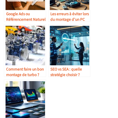
Google Ads ou
Les erreurs à éviter lors
Référencement Naturel
du montage d’un PC
: quelle stratégie
choisir pour une
entreprise touristique à
Marrakech ?
Comment faire un bon
SEO vs SEA : quelle
montage de turbo ?
stratégie choisir ?