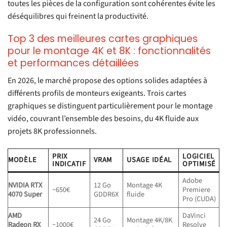
toutes les pièces de la configuration sont cohérentes évite les
déséquilibres qui freinent la productivité.
Top 3 des meilleures cartes graphiques
pour le montage 4K et 8K : fonctionnalités
et performances détaillées
En 2026, le marché propose des options solides adaptées à
différents profils de monteurs exigeants. Trois cartes
graphiques se distinguent particulièrement pour le montage
vidéo, couvrant l’ensemble des besoins, du 4K fluide aux
projets 8K professionnels.
PRIX
LOGICIEL
MODÈLE
VRAM
USAGE IDÉAL
INDICATIF
OPTIMISÉ
Adobe
NVIDIA RTX
12 Go
Montage 4K
~650€
Premiere
4070 Super
GDDR6X
fluide
Pro (CUDA)
AMD
DaVinci
24 Go
Montage 4K/8K
Radeon RX
~1000€
Resolve