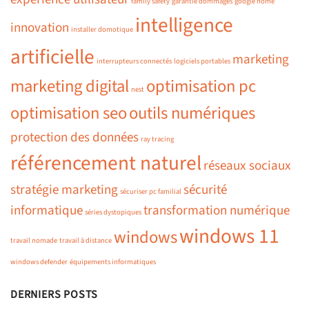
family safety
garantie dommages
google home
intelligence
innovation
installer domotique
artificielle
marketing
interrupteurs connectés
logiciels portables
marketing digital
optimisation pc
nest
optimisation seo
outils numériques
protection des données
ray tracing
référencement naturel
réseaux sociaux
stratégie marketing
sécurité
sécuriser pc familial
informatique
transformation numérique
séries dystopiques
windows 11
windows
travail nomade
travail à distance
windows defender
équipements informatiques
DERNIERS POSTS