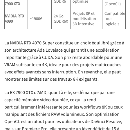
GDDR6
optimisé
7900 XTX
(OpenCL)
Projets 8K et
Compatible
NVIDIA RTX
24 Go
~1900€
modélisation
tous
4090
GDDR6X
3D intensive
logiciels
La NVIDIA RTX 4070 Super constitue un choix équilibré grâce à
son architecture Ada Lovelace qui garantit une accélération
importante grâce à CUDA. Son prix reste abordable pour une
VRAM suffisante en 4K, idéale pour des projets multicouches
avec effets avancés sans interruption. En revanche, elle peut
montrer ses limites sur des travaux 8K exigeants.
La RX 7900 XTX d’AMD, quant à elle, se démarque par une
capacité mémoire vidéo doublée, ce qui la rend
particulièrement intéressante pour les workflows 8K ou ceux
manipulant des fichiers RAW volumineux. Son optimisation
OpenCL est un atout pour les utilisateurs de DaVinci Resolve,
mais sur Premiere Pro, elle présente un léger déficit de 15 à