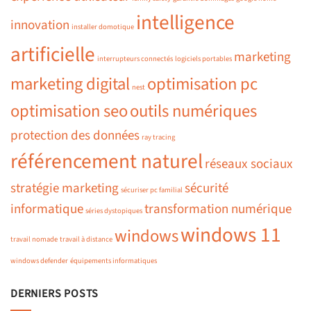
intelligence
innovation
installer domotique
artificielle
marketing
interrupteurs connectés
logiciels portables
marketing digital
optimisation pc
nest
optimisation seo
outils numériques
protection des données
ray tracing
référencement naturel
réseaux sociaux
stratégie marketing
sécurité
sécuriser pc familial
informatique
transformation numérique
séries dystopiques
windows 11
windows
travail nomade
travail à distance
windows defender
équipements informatiques
DERNIERS POSTS