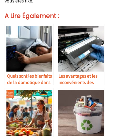
vous êtes fixé.
A Lire Également :
Quels sont les bienfaits
Les avantages et les
de la domotique dans
inconvénients des
l’hôtellerie ?
toners laser pour
imprimantes