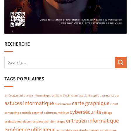
RECHERCHE
TAGS POPULAIRES
aménagement bureau informatique
artisans électriciens
assistant copilot
assurance axa
astuces informatique
carte graphique
black mirror
cloud
cybersécurité
computing
contrôle parental
culture numérique
câblage
entretien informatique
professionnel
documentaires tech
domotique
expérience utilisateur
family safety
garantie dommages
google home