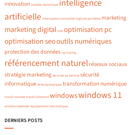
intelligence
innovation
installer domotique
artificielle
marketing
interrupteurs connectés
logiciels portables
marketing digital
optimisation pc
nest
optimisation seo
outils numériques
protection des données
ray tracing
référencement naturel
réseaux sociaux
stratégie marketing
sécurité
sécuriser pc familial
informatique
transformation numérique
séries dystopiques
windows 11
windows
travail nomade
travail à distance
windows defender
équipements informatiques
DERNIERS POSTS