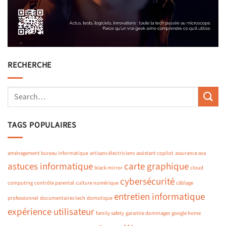
RECHERCHE
TAGS POPULAIRES
aménagement bureau informatique
artisans électriciens
assistant copilot
assurance axa
astuces informatique
carte graphique
black mirror
cloud
cybersécurité
computing
contrôle parental
culture numérique
câblage
entretien informatique
professionnel
documentaires tech
domotique
expérience utilisateur
family safety
garantie dommages
google home