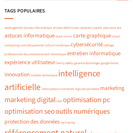
TAGS POPULAIRES
aménagement bureau informatique
artisans électriciens
assistant copilot
assurance axa
astuces informatique
carte graphique
black mirror
cloud
cybersécurité
computing
contrôle parental
culture numérique
câblage
entretien informatique
professionnel
documentaires tech
domotique
expérience utilisateur
family safety
garantie dommages
google home
intelligence
innovation
installer domotique
artificielle
marketing
interrupteurs connectés
logiciels portables
marketing digital
optimisation pc
nest
optimisation seo
outils numériques
protection des données
ray tracing
référencement naturel