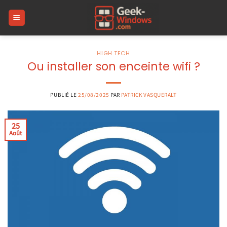
Passer
au
contenu
HIGH TECH
Ou installer son enceinte wifi ?
PUBLIÉ LE
25/08/2025
PAR
PATRICK VASQUERALT
25
Août