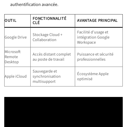
authentification avancée.
FONCTIONNALITÉ
OUTIL
AVANTAGE PRINCIPAL
CLÉ
Facilité d’usage et
Stockage Cloud +
Google Drive
intégration Google
Collaboration
Workspace
Microsoft
Accès distant complet
Puissance et sécurité
Remote
au poste de travail
professionnelles
Desktop
Sauvegarde et
Écosystème Apple
Apple iCloud
synchronisation
optimisé
multisupport