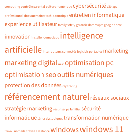
cybersécurité
computing
contrôle parental
culture numérique
câblage
entretien informatique
professionnel
documentaires tech
domotique
expérience utilisateur
family safety
garantie dommages
google home
intelligence
innovation
installer domotique
artificielle
marketing
interrupteurs connectés
logiciels portables
marketing digital
optimisation pc
nest
optimisation seo
outils numériques
protection des données
ray tracing
référencement naturel
réseaux sociaux
stratégie marketing
sécurité
sécuriser pc familial
informatique
transformation numérique
séries dystopiques
windows 11
windows
travail nomade
travail à distance