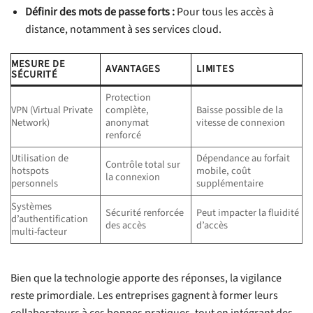
Définir des mots de passe forts :
Pour tous les accès à
distance, notamment à ses services cloud.
MESURE DE
AVANTAGES
LIMITES
SÉCURITÉ
Protection
VPN (Virtual Private
complète,
Baisse possible de la
Network)
anonymat
vitesse de connexion
renforcé
Utilisation de
Dépendance au forfait
Contrôle total sur
hotspots
mobile, coût
la connexion
personnels
supplémentaire
Systèmes
Sécurité renforcée
Peut impacter la fluidité
d’authentification
des accès
d’accès
multi-facteur
Bien que la technologie apporte des réponses, la vigilance
reste primordiale. Les entreprises gagnent à former leurs
collaborateurs à ces bonnes pratiques, tout en intégrant des