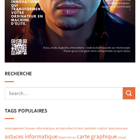
RECHERCHE
TAGS POPULAIRES
aménagement bureau informatique
artisans électriciens
assistant copilot
assurance axa
astuces informatique
carte graphique
black mirror
cloud