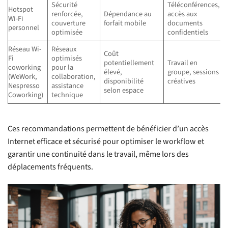
Sécurité
Téléconférences,
Hotspot
renforcée,
Dépendance au
accès aux
Wi-Fi
couverture
forfait mobile
documents
personnel
optimisée
confidentiels
Réseau Wi-
Réseaux
Coût
Fi
optimisés
potentiellement
Travail en
coworking
pour la
élevé,
groupe, sessions
(WeWork,
collaboration,
disponibilité
créatives
Nespresso
assistance
selon espace
Coworking)
technique
Ces recommandations permettent de bénéficier d’un accès
Internet efficace et sécurisé pour optimiser le workflow et
garantir une continuité dans le travail, même lors des
déplacements fréquents.