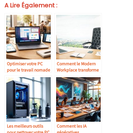
A Lire Également :
Optimiser votre PC
Comment le Modern
pour le travail nomade
Workplace transforme
avec logiciels
les modes de travail en
portables et solutions
entreprise
de cloud computing
aujourd’hui ?
Les meilleurs outils
Comment les IA
pour nettoyer votre PC
génératives