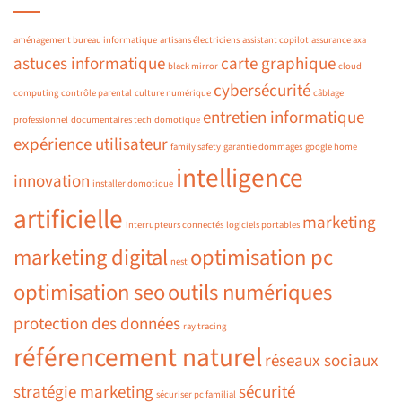
aménagement bureau informatique
artisans électriciens
assistant copilot
assurance axa
astuces informatique
carte graphique
black mirror
cloud
cybersécurité
computing
contrôle parental
culture numérique
câblage
entretien informatique
professionnel
documentaires tech
domotique
expérience utilisateur
family safety
garantie dommages
google home
intelligence
innovation
installer domotique
artificielle
marketing
interrupteurs connectés
logiciels portables
marketing digital
optimisation pc
nest
optimisation seo
outils numériques
protection des données
ray tracing
référencement naturel
réseaux sociaux
stratégie marketing
sécurité
sécuriser pc familial